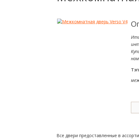
О
Ита
инт
Куп
нам
Тэг
меж
Все двери предоставленные в ассорт