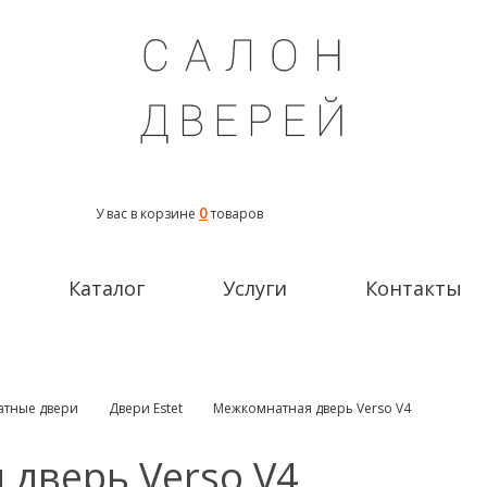
0
У вас в корзине
товаров
Каталог
Услуги
Контакты
тные двери
Двери Estet
Межкомнатная дверь Verso V4
дверь Verso V4