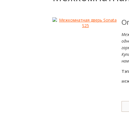
О
Меж
одн
гар
Куп
нам
Тэг
меж