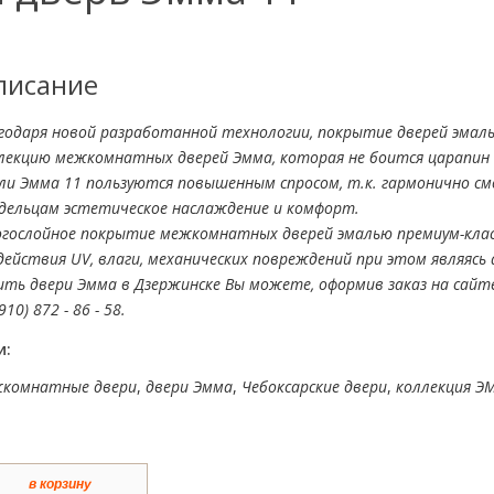
писание
годаря новой разработанной технологии, покрытие дверей эмаль
лекцию межкомнатных дверей Эмма, которая не боится царапин 
ли Эмма 11 пользуются повышенным спросом, т.к. гармонично см
дельцам эстетическое наслаждение и комфорт.
гослойное покрытие межкомнатных дверей эмалью премиум-кла
действия UV, влаги, механических повреждений при этом являясь
ить двери Эмма в Дзержинске Вы можете, оформив заказ на сайте
910) 872 - 86 - 58.
и:
комнатные двери
,
двери Эмма
,
Чебоксарские двери
,
коллекция Э
в корзину