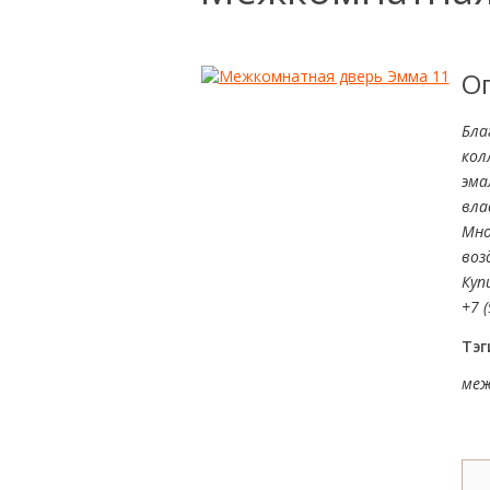
О
Бла
кол
эма
вла
Мно
воз
Куп
+7 (
Тэг
меж