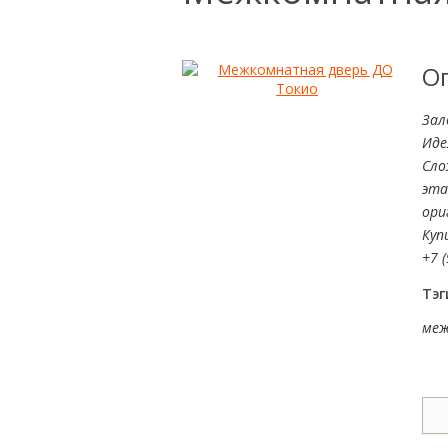
О
Зал
Иде
Сло
эта
ори
Куп
+7 (
Тэг
меж