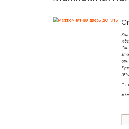
О
Зал
Иде
Сло
эта
ори
Куп
(910
Тэг
меж