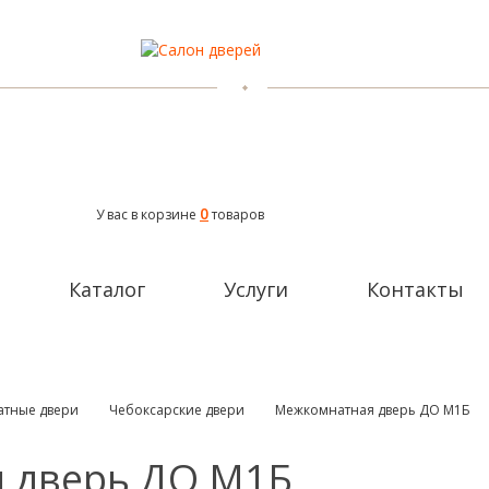
0
У вас в корзине
товаров
Каталог
Услуги
Контакты
тные двери
Чебоксарские двери
Межкомнатная дверь ДО М1Б
 дверь ДО М1Б