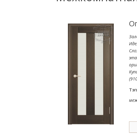
О
Зал
Иде
Сло
эта
ори
Куп
(910
Тэг
меж