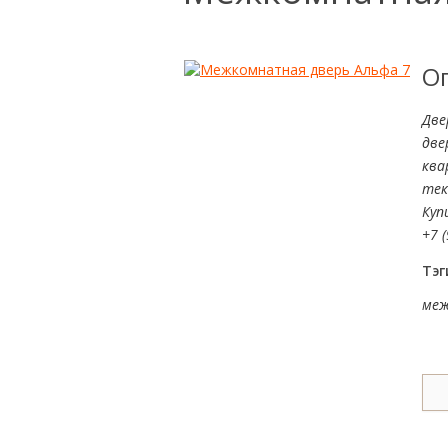
О
Две
две
ква
тек
Куп
+7 (
Тэг
меж